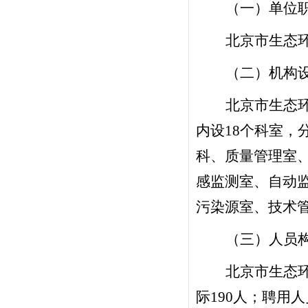
（一）单位
北京市生态
（二）机构
北京市生态
内设
18
个科室，
科、质量管理室
感监测室、自动
污染源室、技术
（三）人员
北京市生态
际
190
人；聘用人