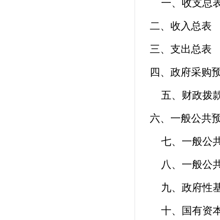
一、收支总
二、收入总表
三、支出总表
四、政府采购
五、财政拨
六、一般公共
七、一般公
八、一般公
九、政府性
十、国有资