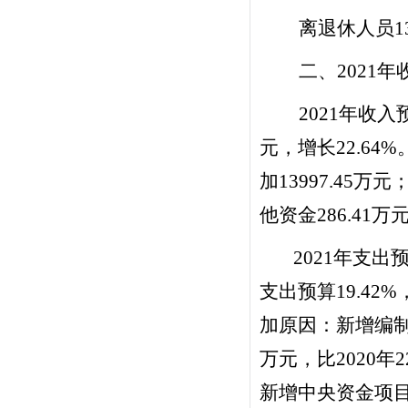
离退休人员
1
二、
2021
年
2021
年收入
元，增长
22.64%
加
13997.45
万元
他资金
286.41
万
2021
年支出
支出预算
19.42%
加原因：新增编
万元，比
2020
年
2
新增中央资金项