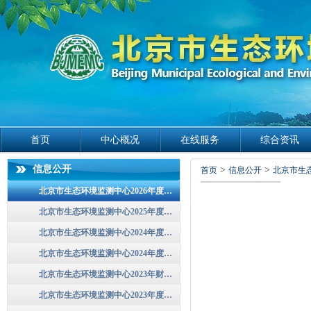
首页
中心概况
在线服务
综合资讯
信息公开
>
>
首页
信息公开
北京市生态
北京市生态环境监测中心2026年度单位预算情况说明
北京市生态环境监测中心2025年度单位预算信息公开
北京市生态环境监测中心2024年度单位预算信息公开
北京市生态环境监测中心2024年度部门决算
北京市生态环境监测中心2023年财政预算信息
北京市生态环境监测中心2023年度部门决算