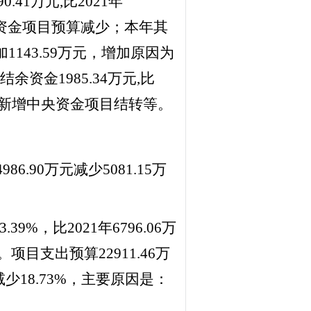
.4
1
万元
,比2021年
资金项目预算减少；本年其
增加1143.59万元，增加原因为
结余资金
1985.34
万元
,比
新增中央资金项目结转等。
4986.90
万元减少
5081.15
万
.
39
%，比2021年6796.06万
。项目支出预算
22
911.46
万
减少
18.73
%，主要原因是：