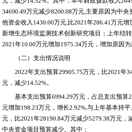
元，减少
14.52
%。其中：本年财政拨款收入26490
34690.49万元减少8200.0
8
万元
,主要原因为中央
他资金收入1430.00万元,比2021年286.41万元
新增生态环境监测技术创新研究项目；上年结转
2021年10
.00
万元增加
1
975.34
万元，增加原因为
（二）支出情况说明
2022年支出预算
29905.75
万元，比
2021年
3
元，减少
14.52%
。
基本支出预算
6994.29万元，占总支出预算23
元增加198.23万元，增长2.92%
,
与上年
基本持平
元，比
2021年28190.84万元减少
5279.38
万元，
中央资金项目预算减少。其中：