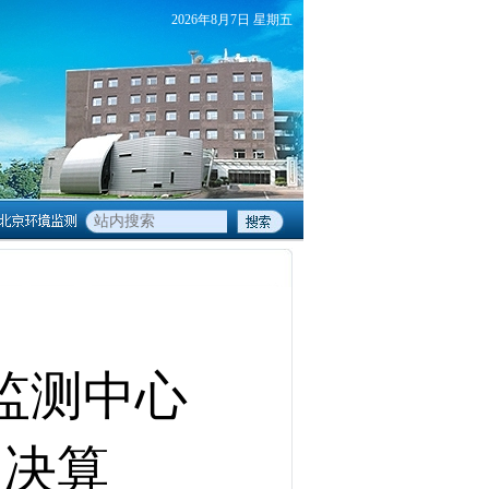
2026
年
8
月
7
日
星期五
监测中心
门决算